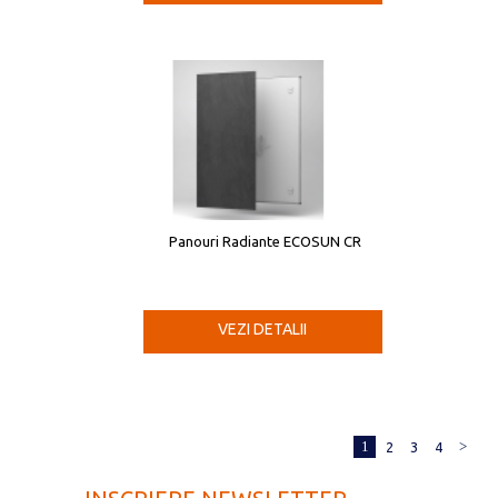
Panouri Radiante ECOSUN CR
VEZI DETALII
1
>
2
3
4