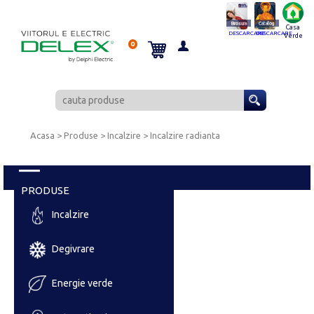
Brosura
Catalog
Casa
DESCARCARE
DESCARCARE
Verde
0
Acasa
> Produse > Incalzire >
Incalzire radianta
PRODUSE
Incalzire
Degivrare
Energie verde