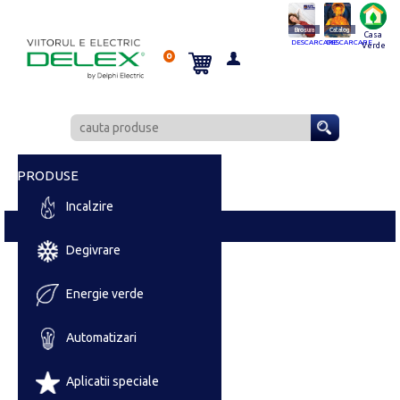
Brosura
Catalog
Casa
DESCARCARE
DESCARCARE
Verde
0
PRODUSE
Incalzire
Degivrare
Energie verde
Automatizari
Aplicatii speciale