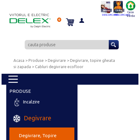
Brosura
Catalog
Casa
DESCARCARE
DESCARCARE
Verde
0
Acasa
> Produse > Degivrare >
Degivrare, topire gheata
si zapada
>
Cabluri degivrare ecofloor
PRODUSE
Incalzire
Degivrare
Degivrare, Topire