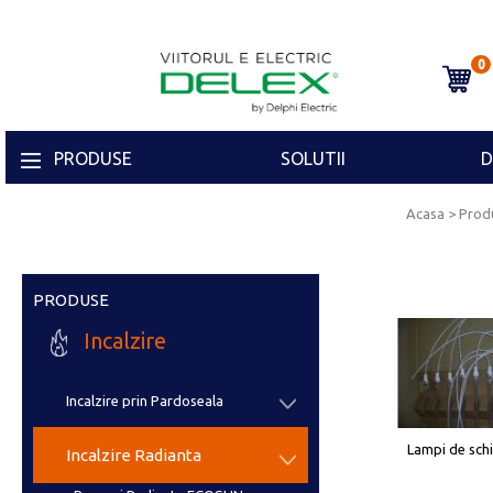
0
PRODUSE
SOLUTII
D
Acasa
> Produ
PRODUSE
Incalzire
Incalzire prin Pardoseala
Lampi de sch
Incalzire Radianta