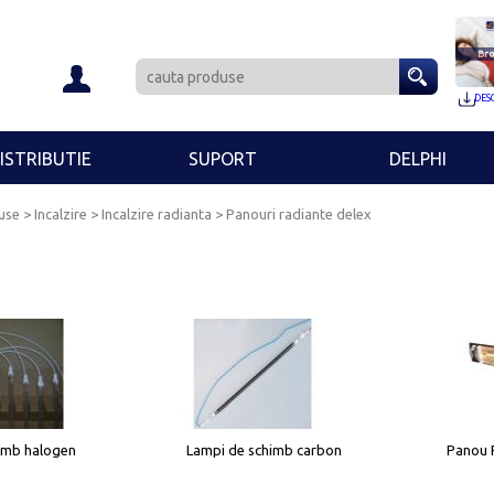
Bro
DES
ISTRIBUTIE
SUPORT
DELPHI
se > Incalzire >
Incalzire radianta
>
Panouri radiante delex
imb halogen
Lampi de schimb carbon
Panou 