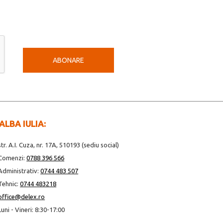
ABONARE
ALBA IULIA:
str. A.I. Cuza, nr. 17A, 510193 (sediu social)
Comenzi:
0788 396 566
Administrativ:
0744 483 507
Tehnic:
0744 483218
office@delex.ro
Luni - Vineri: 8:30-17:00