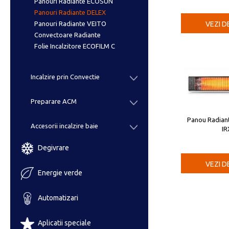
Panouri Radiante ECOSUN
Panouri Radiante DELEX
VEZI D
Panouri Radiante VEITO
Convectoare Radiante
Folie Incalzitore ECOFILM C
Incalzire prin Convectie
Preparare ACM
Panou Radian
Accesorii incalzire baie
IR
Degivrare
VEZI D
Energie verde
Automatizari
Aplicatii speciale