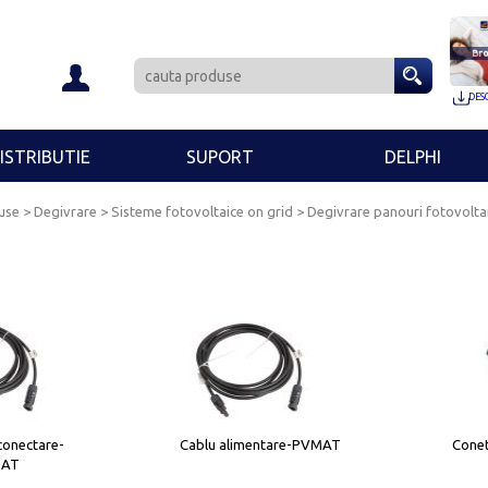
Bro
DES
ISTRIBUTIE
SUPORT
DELPHI
use > Degivrare >
Sisteme fotovoltaice on grid
>
Degivrare panouri fotovolta
conectare-
Cablu alimentare-PVMAT
Conet
MAT