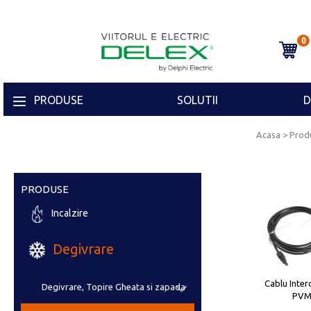
0
PRODUSE
SOLUTII
D
Acasa
> Prod
PRODUSE
Incalzire
Degivrare
Cablu Inter
Degivrare, Topire Gheata si zapada
PV