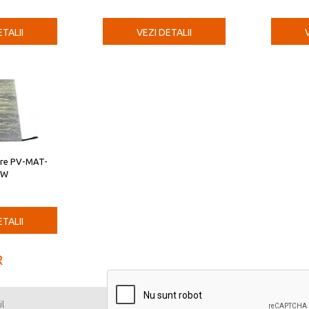
ETALII
VEZI DETALII
are PV-MAT-
0W
ETALII
R