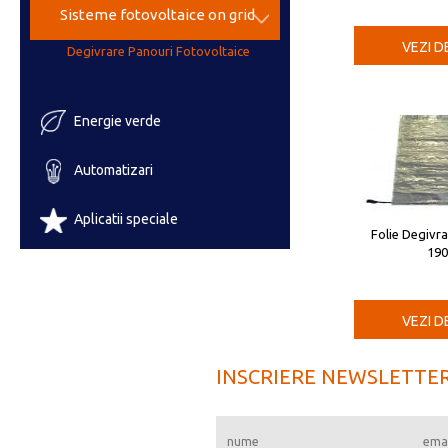
Sisteme fotovoltaice on grid
VEZI D
Degivrare Panouri Fotovoltaice
Energie verde
Automatizari
Aplicatii speciale
Folie Degivr
19
VEZI D
INSCRIERE NEWSLETTE