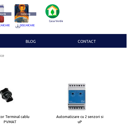
sura
Catalog
Casa Verde
CARCARE
DESCARCARE
BLOG
CONTACT
ice
or Terminal cablu
Automatizare cu 2 senzori si
PVMAT
uP