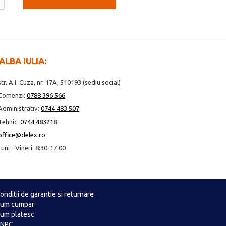
ALBA IULIA:
str. A.I. Cuza, nr. 17A, 510193 (sediu social)
Comenzi:
0788 396 566
Administrativ:
0744 483 507
Tehnic:
0744 483218
office@delex.ro
Luni - Vineri: 8:30-17:00
onditii de garantie si returnare
um cumpar
um platesc
ANPC