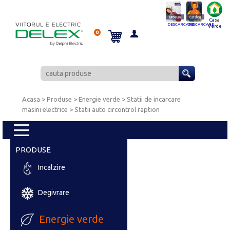
Brosura
Catalog
Casa
DESCARCARE
DESCARCARE
Verde
0
Acasa
> Produse > Energie verde >
Statii de incarcare
masini electrice
>
Statii auto circontrol raption
PRODUSE
Incalzire
Degivrare
Energie verde