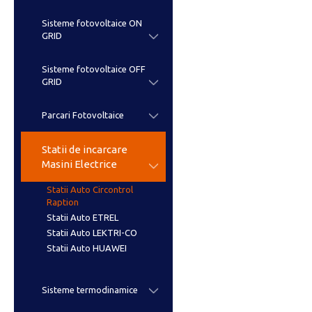
Sisteme fotovoltaice ON
GRID
Sisteme fotovoltaice OFF
GRID
Parcari Fotovoltaice
Statii de incarcare
Masini Electrice
Statii Auto Circontrol
Raption
Statii Auto ETREL
Statii Auto LEKTRI-CO
Statii Auto HUAWEI
Sisteme termodinamice