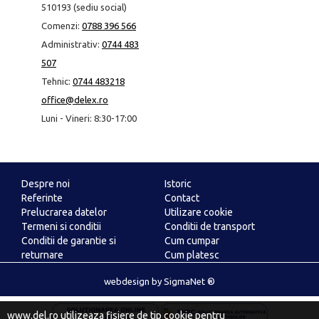
510193 (sediu social)
Comenzi:
0788 396 566
Administrativ:
0744 483
507
Tehnic:
0744 483218
office@delex.ro
Luni - Vineri: 8:30-17:00
Despre noi
Istoric
Referinte
Contact
Prelucrarea datelor
Utilizare cookie
Termeni si conditii
Conditii de transport
Conditii de garantie si
Cum cumpar
returnare
Cum platesc
ANPC
webdesign
by
SigmaNet ®
www.del.ro utilizeaza fisiere de tip cookie pentru