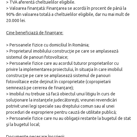
> TVA aferentă cheltuielilor eligibile.
> Valoarea finanțată: Finanţarea se acordă în procent de până la
90% din valoarea totală a cheltuielilor eligibile, dar nu mai mult de
20.000 lei.
Cine beneficiază de finanțare:
> Persoanele fizice cu domiciliul în România;
> Proprietarul imobilului construcţie pe care se amplasează
sistemul de panouri fotovoltaice;
> Persoanele fizice care au acordul tuturor proprietarilor cu
privire la implementarea proiectului, în situaţia în care imobilul
construcţie pe care se amplasează sistemul de panouri
fotovoltaice este deţinut în coproprietate (copropietarii
semnează pe cererea de finanțare);
> Imobilul nu trebuie să facă obiectul unui litigiu în curs de
soluţionare la instanţele judecătoreşti, vreunei revendicări
potrivit unei legi speciale sau dreptului comun sau al unei
proceduri de expropriere pentru cauză de utilitate publică;
> Persoanele fizice care nu au obligaţii restante la bugetul de stat
şi la bugetul local;
Documente necesare înscrierii: