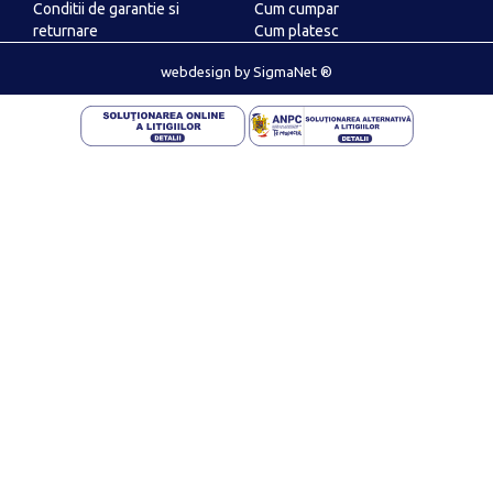
Conditii de garantie si
Cum cumpar
returnare
Cum platesc
ANPC
webdesign
by
SigmaNet ®