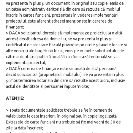
va prezenta în plus și un document, în original sau copie, emis de
unitatea administrativ-teritorială din care să rezulte că imobilul
înscris în cartea funciară, prezentată în vederea implementării
proiectului, este aferent adresei menţionate în cererea de
finanţare;
> DACĂ solicitantul dorește să implementeze proiectul la o altă
adresă decât adresa de domiciliu, se va prezenta în plus și
certificatul de atestare fiscală privind impozitele şi taxele locale şi
alte venituri ale bugetului local, emis pe numele solicitantului de
către autoritatea publică locală în a cărei rază teritorială se va
implementa proiectul;
> DACĂ cererea de finanțare este semnată de altă persoană
decât solicitantul (proprietarul imobilului), se va prezenta în plus
și împuternicirea notarială din care să rezulte acest lucru, inclusiv
actul de identitate al persoanei împuternicite;
ATENȚIE:
> Toate documentele solicitate trebuie să fie în termen de
valabilitate la data înscrierii, în original sau în copie legalizată.
Extrasele de carte funciară nu trebuie să fie mai vechi de 30 de
zile la data înscrierii;