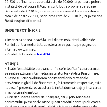
22.230 lei, finanțarea acordată este de 20.000 lei pentru o putere
instalată de cel puțin 3kWp, iar contribuția proprie a persoanei
fizice este de 2.230 lei; în situația în care investiția are o valoare
totală de peste 22.230, finanțarea este de 20.000 lei, iar persoana
fizică susține diferența.)
UNDE TE POȚI ÎNSCRIE:
> Înscrierea se realizează la unul dintre instalatorii validați de
Fondul pentru mediu; lista acestora se va publica pe pagina de
internet www.afm.ro;
> Ghidul de finantare:
link AFM
ATENȚIE
> Toate formalitățile persoanelor fizice în legătură cu programul
se realizează prin intermediul instalatorilor validați. Prin urmare,
nu este suficientă obținerea documentelor în termenele
prevăzute în ghidul de finanțare, ci, în termenele respective, este
necesară prezentarea acestora la instalatorii validați și încărcarea
în aplicația informatică;
> Prin depunerea cererii de finanțare, dar și prin semnarea
contractului, persoanele fizice își dau acordul pentru prelucrarea,
de către AFM și instalatorul validat, a tuturor datelor personale