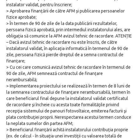
instalator validat, pentru înscriere;
> Aprobarea finanțării de către AFM și publicarea persoanelor
fizice aprobate;
> În termen de 90 de zile de la data publicării rezultatelor,
persoana fizică aprobată, prin intermediul instalatorului ales, are
obligația să comunice la AFM avizul tehnic de racordare. ATENȚIE
– Dacă avizul tehnic de racordare nu este înscris, de către
instalatorul validat, în aplicația informatică în termenul de 90 de
zile, persoana fizică pierde dreptul de a semna contractul de
finanțare;
> Cu cei care comunică avizul tehnic de racordare în termenul de
90 de zile, AFM semnează contractul de finanțare
nerambursabilă;
> Implementarea proiectului se realizează în termen de 8 luni de
la semnarea contractului de finanţare nerambursabilă, termen în
care beneficiarul final depune la instalatorul validat certificatul
de racordare şi încheie cu acesta toate formalităţile privind
recepţia sistemului de panouri fotovoltaice, emiterea facturii şi
plata contribuţiei proprii. Nerespectarea acestui termen conduce
la neplata sumelor din partea AFM;
> Beneficiarul finanțării achită instalatorului contribuția proprie
(ex. de calcul - în situația unei investiții cu valoarea totală de