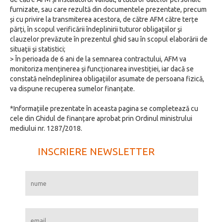
furnizate, sau care rezultă din documentele prezentate, precum
și cu privire la transmiterea acestora, de către AFM către terțe
părți, în scopul verificării îndeplinirii tuturor obligaţiilor şi
clauzelor prevăzute în prezentul ghid sau în scopul elaborării de
situaţii şi statistici;
> În perioada de 6 ani de la semnarea contractului, AFM va
monitoriza menținerea și funcționarea investiției, iar dacă se
constată neîndeplinirea obligațiilor asumate de persoana fizică,
va dispune recuperea sumelor finanțate.
*Informațiile prezentate în aceasta pagina se completează cu
cele din Ghidul de finanțare aprobat prin Ordinul ministrului
mediului nr. 1287/2018.
INSCRIERE NEWSLETTER