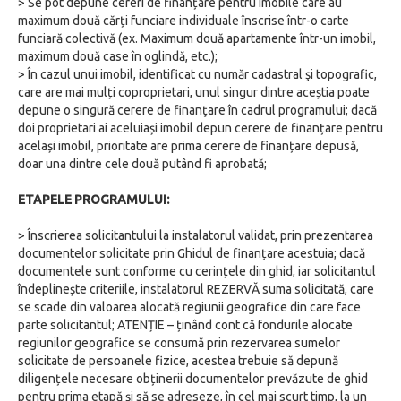
> Se pot depune cereri de finanțare pentru imobile care au
maximum două cărți funciare individuale înscrise într-o carte
funciară colectivă (ex. Maximum două apartamente într-un imobil,
maximum două case în oglindă, etc.);
> În cazul unui imobil, identificat cu număr cadastral şi topografic,
care are mai mulți coproprietari, unul singur dintre aceștia poate
depune o singură cerere de finanţare în cadrul programului; dacă
doi proprietari ai aceluiași imobil depun cerere de finanțare pentru
același imobil, prioritate are prima cerere de finanțare depusă,
doar una dintre cele două putând fi aprobată;
ETAPELE PROGRAMULUI:
> Înscrierea solicitantului la instalatorul validat, prin prezentarea
documentelor solicitate prin Ghidul de finanțare acestuia; dacă
documentele sunt conforme cu cerințele din ghid, iar solicitantul
îndeplinește criteriile, instalatorul REZERVĂ suma solicitată, care
se scade din valoarea alocată regiunii geografice din care face
parte solicitantul; ATENȚIE – ținând cont că fondurile alocate
regiunilor geografice se consumă prin rezervarea sumelor
solicitate de persoanele fizice, acestea trebuie să depună
diligențele necesare obținerii documentelor prevăzute de ghid
pentru prima etapă și să se adreseze, în cel mai scurt timp, la un