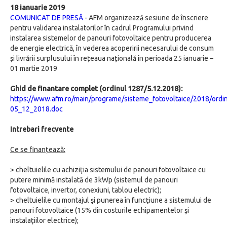
18 ianuarie 2019
COMUNICAT DE PRESĂ
- AFM organizează sesiune de înscriere
pentru validarea instalatorilor în cadrul Programului privind
instalarea sistemelor de panouri fotovoltaice pentru producerea
de energie electrică, în vederea acoperirii necesarului de consum
și livrării surplusului în rețeaua națională în perioada 25 ianuarie –
01 martie 2019
Ghid de finantare complet (ordinul 1287/5.12.2018):
https://www.afm.ro/main/programe/sisteme_fotovoltaice/2018/ordi
05_12_2018.doc
Intrebari frecvente
Ce se finanțează:
> cheltuielile cu achiziţia sistemului de panouri fotovoltaice cu
putere minimă instalată de 3kWp (sistemul de panouri
fotovoltaice, invertor, conexiuni, tablou electric);
> cheltuielile cu montajul şi punerea în funcţiune a sistemului de
panouri fotovoltaice (15% din costurile echipamentelor şi
instalaţiilor electrice);