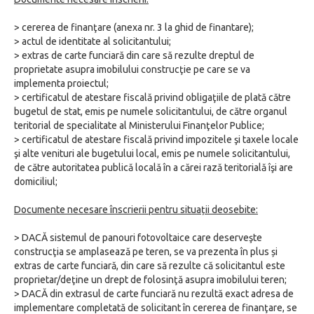
> cererea de finanţare (anexa nr. 3 la ghid de finantare);
> actul de identitate al solicitantului;
> extras de carte funciară din care să rezulte dreptul de
proprietate asupra imobilului construcţie pe care se va
implementa proiectul;
> certificatul de atestare fiscală privind obligaţiile de plată către
bugetul de stat, emis pe numele solicitantului, de către organul
teritorial de specialitate al Ministerului Finanţelor Publice;
> certificatul de atestare fiscală privind impozitele şi taxele locale
şi alte venituri ale bugetului local, emis pe numele solicitantului,
de către autoritatea publică locală în a cărei rază teritorială îşi are
domiciliul;
Documente necesare înscrierii pentru situații deosebite:
> DACĂ sistemul de panouri fotovoltaice care deserveşte
construcţia se amplasează pe teren, se va prezenta în plus și
extras de carte funciară, din care să rezulte că solicitantul este
proprietar/deţine un drept de folosinţă asupra imobilului teren;
> DACĂ din extrasul de carte funciară nu rezultă exact adresa de
implementare completată de solicitant în cererea de finanţare, se