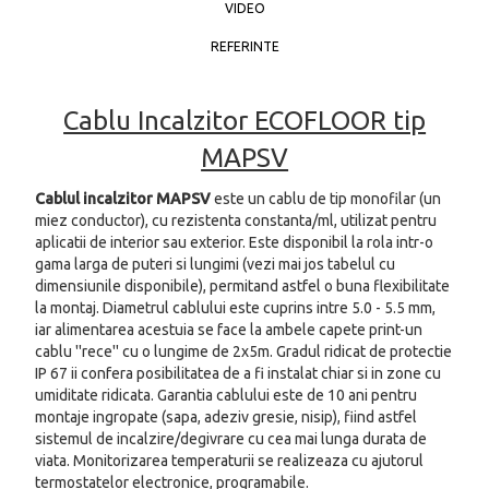
VIDEO
REFERINTE
Cablu Incalzitor ECOFLOOR tip
MAPSV
Cablul incalzitor MAPSV
este un cablu de tip monofilar (un
miez conductor), cu rezistenta constanta/ml, utilizat pentru
aplicatii de interior sau exterior. Este disponibil la rola intr-o
gama larga de puteri si lungimi (vezi mai jos tabelul cu
dimensiunile disponibile), permitand astfel o buna flexibilitate
la montaj. Diametrul cablului este cuprins intre 5.0 - 5.5 mm,
iar alimentarea acestuia se face la ambele capete print-un
cablu ''rece'' cu o lungime de 2x5m. Gradul ridicat de protectie
IP 67 ii confera posibilitatea de a fi instalat chiar si in zone cu
umiditate ridicata. Garantia cablului este de 10 ani pentru
montaje ingropate (sapa, adeziv gresie, nisip), fiind astfel
sistemul de incalzire/degivrare cu cea mai lunga durata de
viata. Monitorizarea temperaturii se realizeaza cu ajutorul
termostatelor electronice, programabile.