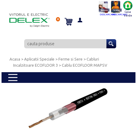
Brosura
Catalog
Casa
DESCARCARE
DESCARCARE
Verde
0
Acasa
> Aplicatii Speciale >
Ferme si Sere
>
Cabluri
Incalzitoare ECOFLOOR 3
> Cablu ECOFLOOR MAPSV