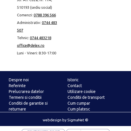
510193 (sediu social)
Comenzi:
0788 396 566
Administrativ:
0744 483
507
Tehnic:
0744 483218
office@delex.ro
Luni - Vineri: 8:30-17:00
Despre noi
Istoric
Referinte
Contact
Prelucrarea datelor
Utilizare cookie
Termeni si conditii
Conditii de transport
Conditii de garantie si
Cum cumpar
returnare
Cum platesc
ANPC
webdesign
by
SigmaNet ®