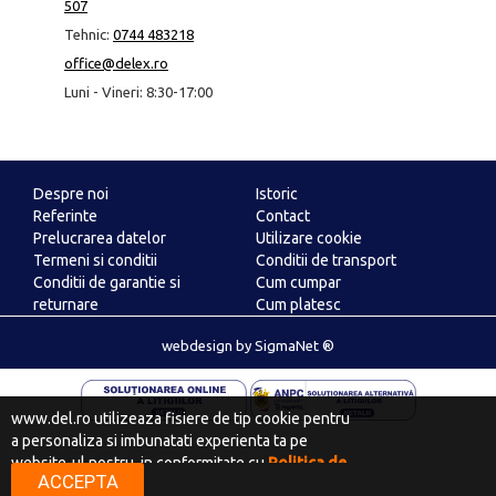
507
Tehnic:
0744 483218
office@delex.ro
Luni - Vineri: 8:30-17:00
Despre noi
Istoric
Referinte
Contact
Prelucrarea datelor
Utilizare cookie
Termeni si conditii
Conditii de transport
Conditii de garantie si
Cum cumpar
returnare
Cum platesc
ANPC
webdesign
by
SigmaNet ®
www.del.ro utilizeaza fisiere de tip cookie pentru
a personaliza si imbunatati experienta ta pe
website-ul nostru, in conformitate cu
Politica de
ACCEPTA
confidentialitate
.