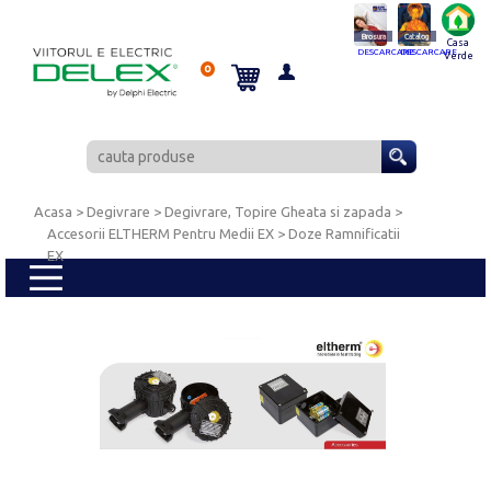
Brosura
Catalog
Casa
DESCARCARE
DESCARCARE
Verde
0
Acasa
> Degivrare >
Degivrare, Topire Gheata si zapada
>
Accesorii ELTHERM Pentru Medii EX
> Doze Ramnificatii
EX