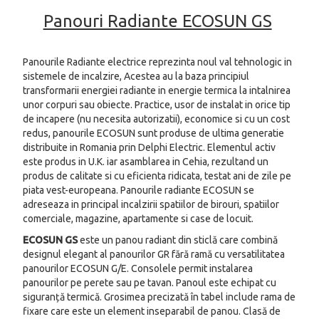
Panouri Radiante ECOSUN GS
Panourile Radiante electrice reprezinta noul val tehnologic in
sistemele de incalzire, Acestea au la baza principiul
transformarii energiei radiante in energie termica la intalnirea
unor corpuri sau obiecte. Practice, usor de instalat in orice tip
de incapere (nu necesita autorizatii), economice si cu un cost
redus, panourile ECOSUN sunt produse de ultima generatie
distribuite in Romania prin Delphi Electric. Elementul activ
este produs in U.K. iar asamblarea in Cehia, rezultand un
produs de calitate si cu eficienta ridicata, testat ani de zile pe
piata vest-europeana. Panourile radiante ECOSUN se
adreseaza in principal incalzirii spatiilor de birouri, spatiilor
comerciale, magazine, apartamente si case de locuit.
ECOSUN GS
este un panou radiant din sticlă care combină
designul elegant al panourilor GR fără ramă cu versatilitatea
panourilor ECOSUN G/E. Consolele permit instalarea
panourilor pe perete sau pe tavan. Panoul este echipat cu
siguranță termică. Grosimea precizată în tabel include rama de
fixare care este un element inseparabil de panou. Clasă de