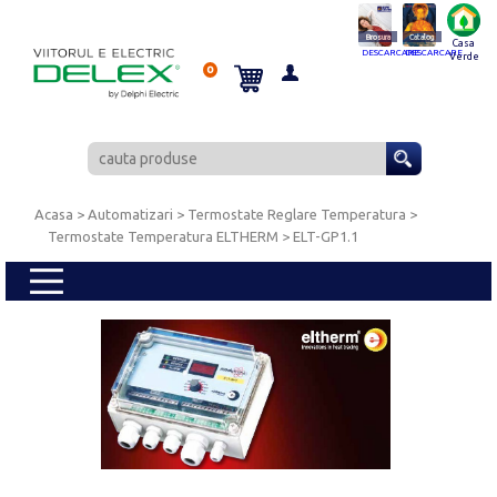
Brosura
Catalog
Casa
DESCARCARE
DESCARCARE
Verde
0
Acasa
> Automatizari >
Termostate Reglare Temperatura
>
Termostate Temperatura ELTHERM
> ELT-GP1.1