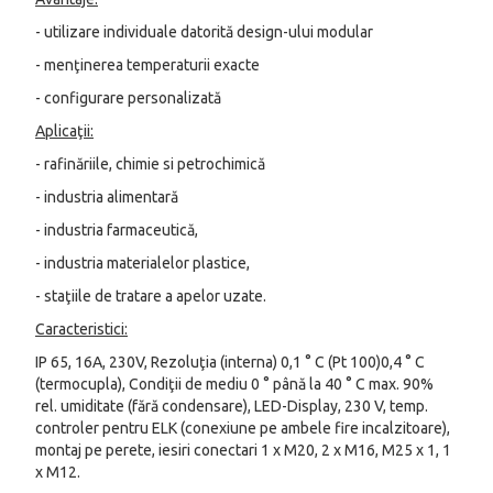
- utilizare individuale datorită design-ului modular
- menţinerea temperaturii exacte
- configurare personalizată
Aplicaţii:
- rafinăriile, chimie si petrochimică
- industria alimentară
- industria farmaceutică,
- industria materialelor plastice,
- staţiile de tratare a apelor uzate.
Caracteristici:
IP 65, 16A, 230V, Rezoluţia (interna) 0,1 ° C (Pt 100)0,4 ° C
(termocupla), Condiţii de mediu 0 ° până la 40 ° C max. 90%
rel. umiditate (fără condensare), LED-Display, 230 V, temp.
controler pentru ELK (conexiune pe ambele fire incalzitoare),
montaj pe perete, iesiri conectari 1 x M20, 2 x M16, M25 x 1, 1
x M12.