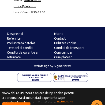
Tehnic:
0744 483218
office@delex.ro
Luni - Vineri: 8:30-17:00
Despre noi
Istoric
Referinte
Contact
Prelucrarea datelor
Utilizare cookie
Termeni si conditii
Conditii de transport
Conditii de garantie si
Cum cumpar
returnare
Cum platesc
ANPC
webdesign
by
SigmaNet ®
www.del.ro utilizeaza fisiere de tip cookie pentru
a personaliza si imbunatati experienta ta pe
website-ul nostru, in conformitate cu
Politica de