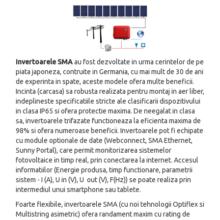
Invertoarele SMA
au fost dezvoltate in urma cerintelor de pe
piata japoneza, contruite in Germania, cu mai mult de 30 de ani
de experinta in spate, aceste modele ofera multe beneficii.
Incinta (carcasa) sa robusta realizata pentru montaj in aer liber,
indeplineste specificatiile stricte ale clasificarii dispozitivului
in clasa IP65 si ofera protectie maxima. De neegalat in clasa
sa, invertoarele trifazate functioneaza la eficienta maxima de
98% si ofera numeroase beneficii. Invertoarele pot fi echipate
cu module optionale de date (Webconnect, SMA Ethernet,
Sunny Portal), care permit monitorizarea sistemelor
fotovoltaice in timp real, prin conectarea la internet. Accesul
informatiilor (Energie produsa, timp functionare, parametrii
sistem - I (A), U in (V), U out (V), F(Hz)) se poate realiza prin
intermediul unui smartphone sau tablete.
Foarte flexibile, invertoarele SMA (cu noi tehnologii Optiflex si
Multistring asimetric) ofera randament maxim cu rating de