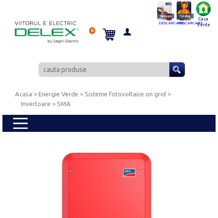
Brosura
Catalog
Casa
DESCARCARE
DESCARCARE
Verde
0
Acasa
> Energie Verde >
Sisteme fotovoltaice on grid
>
Invertoare
> SMA