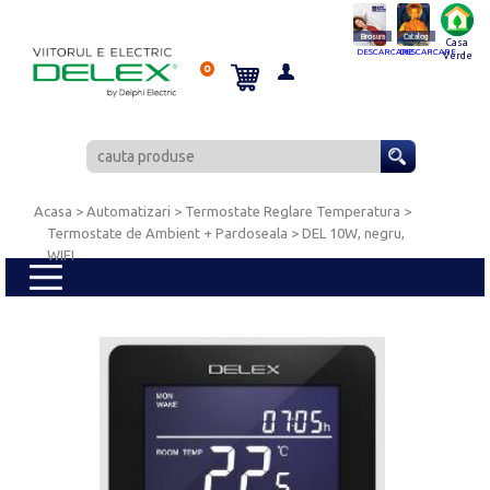
Brosura
Catalog
Casa
DESCARCARE
DESCARCARE
Verde
0
Acasa
> Automatizari >
Termostate Reglare Temperatura
>
Termostate de Ambient + Pardoseala
> DEL 10W, negru,
WIFI