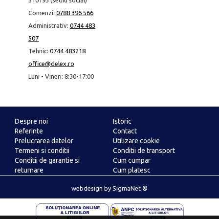
510193 (sediu social)
Comenzi:
0788 396 566
Administrativ:
0744 483
507
Tehnic:
0744 483218
office@delex.ro
Luni - Vineri: 8:30-17:00
Despre noi
Istoric
Referinte
Contact
Prelucrarea datelor
Utilizare cookie
Termeni si conditii
Conditii de transport
Conditii de garantie si
Cum cumpar
returnare
Cum platesc
ANPC
webdesign
by
SigmaNet ®