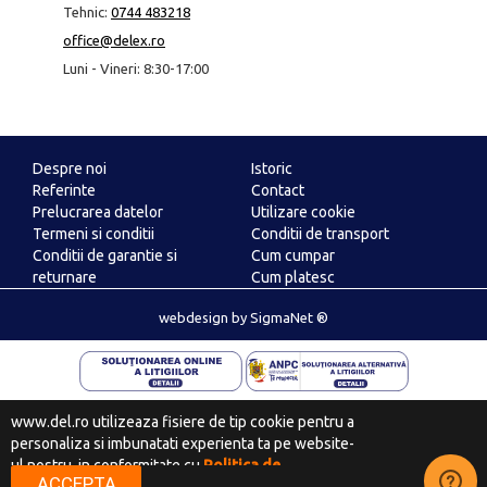
Tehnic:
0744 483218
office@delex.ro
Luni - Vineri: 8:30-17:00
Despre noi
Istoric
Referinte
Contact
Prelucrarea datelor
Utilizare cookie
Termeni si conditii
Conditii de transport
Conditii de garantie si
Cum cumpar
returnare
Cum platesc
ANPC
webdesign
by
SigmaNet ®
www.del.ro utilizeaza fisiere de tip cookie pentru a
personaliza si imbunatati experienta ta pe website-
ul nostru, in conformitate cu
Politica de
ACCEPTA
confidentialitate
.