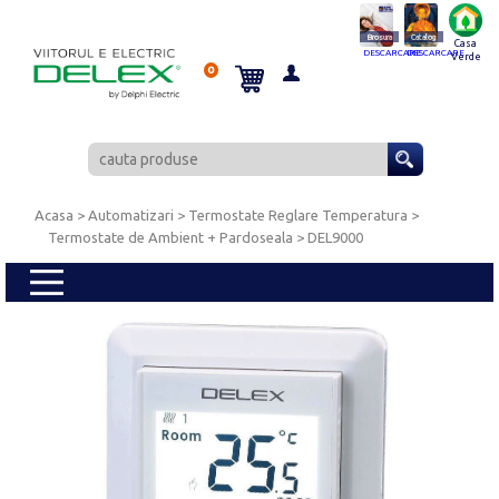
Brosura
Catalog
Casa
DESCARCARE
DESCARCARE
Verde
0
Acasa
> Automatizari >
Termostate Reglare Temperatura
>
Termostate de Ambient + Pardoseala
> DEL9000